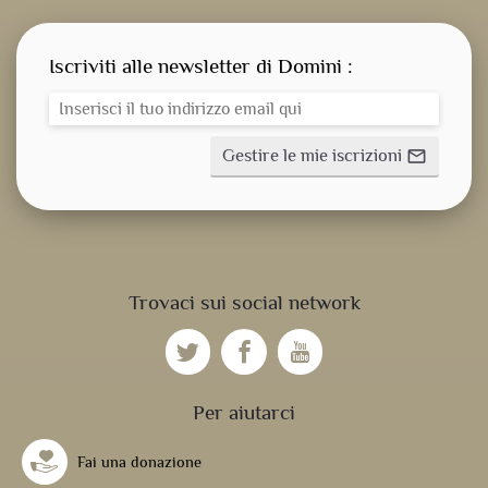
Iscriviti alle newsletter di Domini :
Gestire le mie iscrizioni
mail_outline
CONSEGNA SPIRITUALE
Trovaci sui social network
NOSTRE NOVITÀ
NOSTRE ATTIVITÀ
Per aiutarci
Fai una donazione
UFFICIO DIVINO