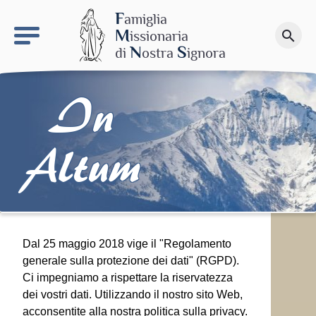
keyboard_arrow_right
Il sito MdN
F
amiglia
M
issionaria
search
Fai una donazione
N
S
di
ostra
ignora
In
Altum
Dal 25 maggio 2018 vige il "Regolamento
generale sulla protezione dei dati" (RGPD).
Ci impegniamo a rispettare la riservatezza
dei vostri dati. Utilizzando il nostro sito Web,
acconsentite alla nostra politica sulla privacy.