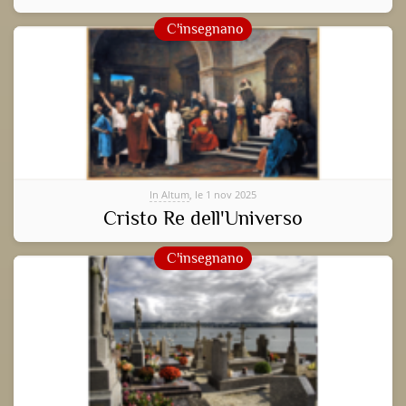
C'insegnano
In Altum
, le 1 nov 2025
Cristo Re dell'Universo
C'insegnano