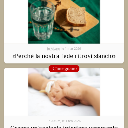
In Altum
, le 1 mar 2026
«Perché la nostra fede ritrovi slancio»
C'insegnano
In Altum
, le 1 feb 2026