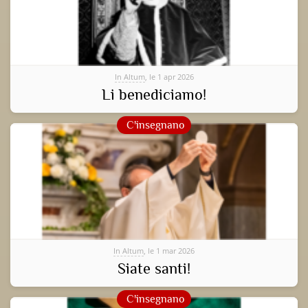
In Altum
, le 1 apr 2026
Li benediciamo!
C'insegnano
In Altum
, le 1 mar 2026
Siate santi!
C'insegnano