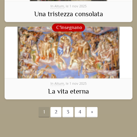
In Altum
, le 1 nov 2025
Una tristezza consolata
C'insegnano
In Altum
, le 1 nov 2025
La vita eterna
1
2
3
4
»