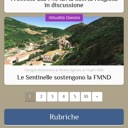
in discussione
Attualità Domini
Famiglia Missionaria di Nostra Signora
, le 13 gen 2026
Le Sentinelle sostengono la FMND
1
2
3
4
5
10
»
Rubriche