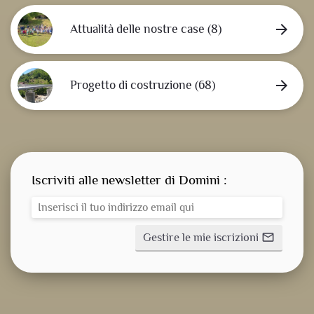
arrow_forward
Attualità delle nostre case (8)
arrow_forward
Progetto di costruzione (68)
Iscriviti alle newsletter di Domini :
Gestire le mie iscrizioni
mail_outline
CONSEGNA SPIRITUALE