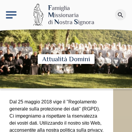
keyboard_arrow_right
Il sito MdN
F
amiglia
M
issionaria
search
Fai una donazione
N
S
di
ostra
ignora
Attualità Domini
Dal 25 maggio 2018 vige il "Regolamento
generale sulla protezione dei dati" (RGPD).
Ci impegniamo a rispettare la riservatezza
dei vostri dati. Utilizzando il nostro sito Web,
acconsentite alla nostra politica sulla privacy.