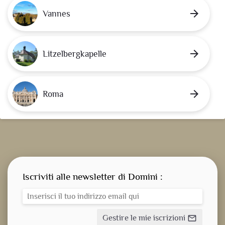
arrow_forward
Vannes
arrow_forward
Litzelbergkapelle
arrow_forward
Roma
Iscriviti alle newsletter di Domini :
Gestire le mie iscrizioni
mail_outline