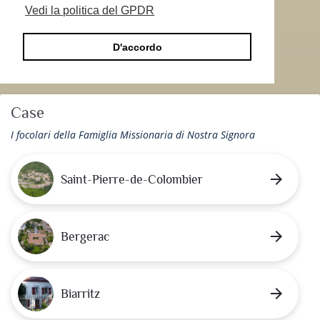
Vedi la politica del GPDR
D'accordo
Case
I focolari della Famiglia Missionaria di Nostra Signora
arrow_forward
Saint-Pierre-de-Colombier
arrow_forward
Bergerac
arrow_forward
Biarritz