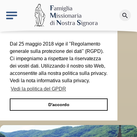
keyboard_arrow_right
Il sito MdN
F
amiglia
M
issionaria
search
Fai una donazione
N
S
di
ostra
ignora
Dal 25 maggio 2018 vige il "Regolamento
generale sulla protezione dei dati" (RGPD).
Ci impegniamo a rispettare la riservatezza
dei vostri dati. Utilizzando il nostro sito Web,
acconsentite alla nostra politica sulla privacy.
Vedi la nota informativa sulla privacy.
Vedi la politica del GPDR
D'accordo