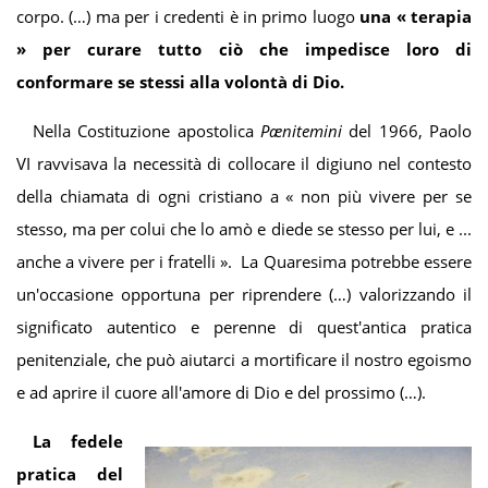
corpo. (…) ma per i credenti è in primo luogo
una
« t
e
rapi
a
»
per curare tutto ciò che impedisce loro di
conformare se stessi alla volontà di Dio.
Nella Costituzione apostolica
Pænitemini
del 1966, Paolo
VI ravvisava la necessità di collocare il digiuno nel contesto
della chiamata di ogni cristiano a « non più vivere per se
stesso, ma per colui che lo amò e diede se stesso per lui, e ...
anche a vivere per i fratelli ». La Quaresima potrebbe essere
un'occasione opportuna per riprendere (…) valorizzando il
significato autentico e perenne di quest'antica pratica
penitenziale, che può aiutarci a mortificare il nostro egoismo
e ad aprire il cuore all'amore di Dio e del prossimo (…).
La fedele
pratica del