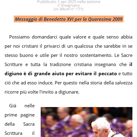
Pubblicato
1 apr 2025
nella sezione
C'insegnano
(
In Altum
n° 171
)
Messa
ggio
d
i
Ben
edetto
XVI p
e
r l
a
Quaresima
2009
Possiamo domandarci quale valore e quale senso abbia
per noi cristiani il privarci di un qualcosa che sarebbe in se
stesso buono e utile per il nostro sostentamento. Le Sacre
Scritture e tutta la tradizione cristiana insegnano che
il
digiuno è di grande aiuto per evitare il peccato
e tutto
ciò che ad esso induce. Per questo nella storia della salvezza
ricorre più volte l'invito a digiunare.
Già nelle
prime pagine
della Sacra
Scrittura il