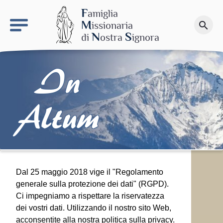
keyboard_arrow_right
Il sito MdN
F
amiglia
M
issionaria
search
Fai una donazione
N
S
di
ostra
ignora
In
Altum
Dal 25 maggio 2018 vige il "Regolamento
generale sulla protezione dei dati" (RGPD).
Ci impegniamo a rispettare la riservatezza
dei vostri dati. Utilizzando il nostro sito Web,
acconsentite alla nostra politica sulla privacy.