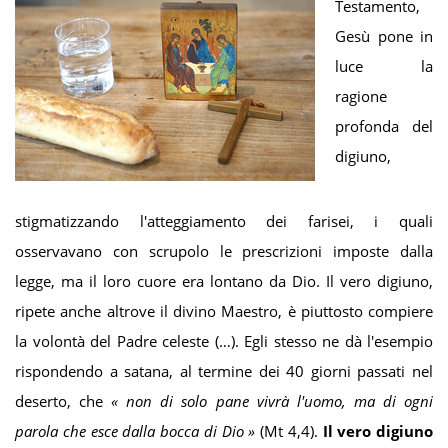
Testamento,
Gesù pone in
luce la
ragione
profonda del
digiuno,
stigmatizzando l'atteggiamento dei farisei, i quali
osservavano con scrupolo le prescrizioni imposte dalla
legge, ma il loro cuore era lontano da Dio. Il vero digiuno,
ripete anche altrove il divino Maestro, è piuttosto compiere
la volontà del Padre celeste (…). Egli stesso ne dà l'esempio
rispondendo a satana, al termine dei 40 giorni passati nel
deserto, che
«
non
di solo pane vivrà l'uomo, ma di ogni
parola che esce dalla bocca di D
io
»
(Mt 4,4).
Il
vero digiuno