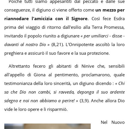
Poiché tutti siamo appesantiti dal peccato e dalle sue
conseguenze, il digiuno ci viene offerto come
un mezzo per
riannodare l'amicizia con il Signore
. Così fece Esdra
prima del viaggio di ritorno dall'esilio alla Terra Promessa,
invitando il popolo riunito a digiunare
«
per umiliarci
- disse -
davanti al nostro Dio
»
(8,21). L'Onnipotente ascoltò la loro
preghiera e assicurò il suo favore e la sua protezione.
Altrettanto fecero gli abitanti di Ninive che, sensibili
all'appello di Giona al pentimento, proclamarono, quale
testimonianza della loro sincerità, un digiuno dicendo :
«
Chi
sa
che Dio non cambi, si ravveda, deponga il suo ardente
sdegno e noi non abbiamo a p
erire!
»
(3,9). Anche allora Dio
vide le loro opere e li risparmiò.
Nel Nuovo