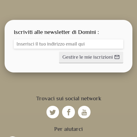
Iscriviti alle newsletter di Domini :
Gestire le mie iscrizioni
mail_outline
CONSEGNA SPIRITUALE
Trovaci sui social network
NOSTRE NOVITÀ
NOSTRE ATTIVITÀ
Per aiutarci