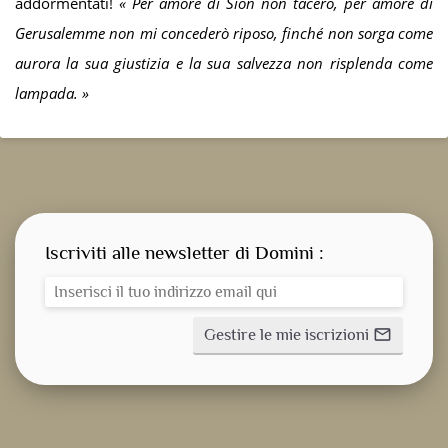
addormentati!
«
Per amore di Sion non tacerò, per amore di
Gerusalemme non mi concederò riposo, finché non sorga come
aurora la sua giustizia e la sua salvezza non risplenda come
lampada.
»
Iscriviti alle newsletter di Domini :
Gestire le mie iscrizioni
mail_outline
CONSEGNA SPIRITUALE