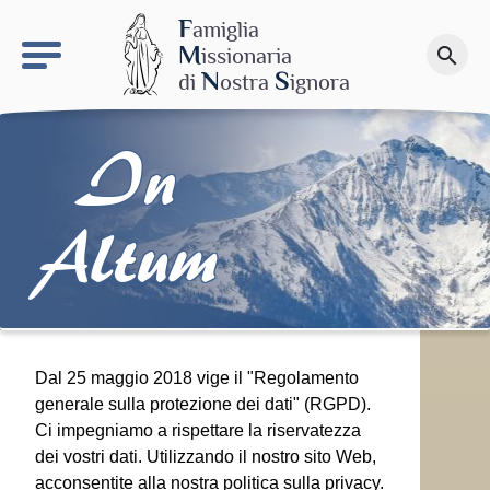
keyboard_arrow_right
Il sito MdN
F
amiglia
M
issionaria
search
Fai una donazione
N
S
di
ostra
ignora
In
Altum
Dal 25 maggio 2018 vige il "Regolamento
generale sulla protezione dei dati" (RGPD).
Ci impegniamo a rispettare la riservatezza
dei vostri dati. Utilizzando il nostro sito Web,
acconsentite alla nostra politica sulla privacy.