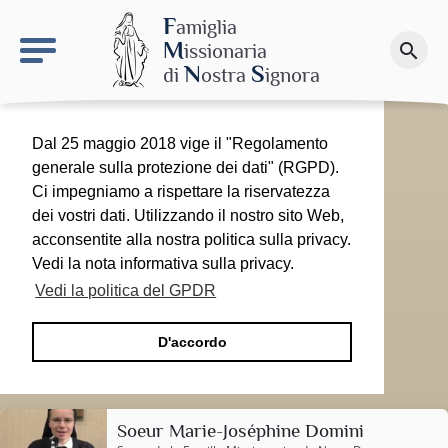
keyboard_arrow_right
Il sito MdN
F
amiglia
M
issionaria
search
Fai una donazione
N
S
di
ostra
ignora
Dal 25 maggio 2018 vige il "Regolamento
generale sulla protezione dei dati" (RGPD).
Ci impegniamo a rispettare la riservatezza
dei vostri dati. Utilizzando il nostro sito Web,
acconsentite alla nostra politica sulla privacy.
Vedi la nota informativa sulla privacy.
Vedi la politica del GPDR
D'accordo
Soeur Marie-Joséphine Domini