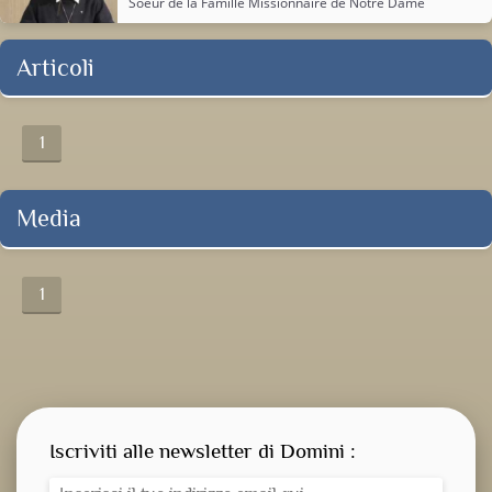
Soeur de la
Famille Missionnaire de Notre Dame
Articoli
1
Media
1
Iscriviti alle newsletter di Domini :