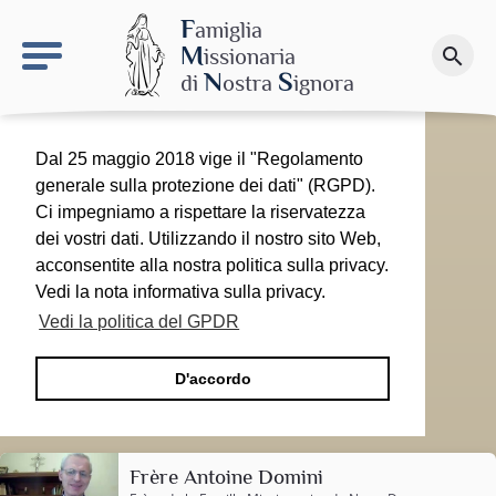
keyboard_arrow_right
Il sito MdN
F
amiglia
M
issionaria
search
Fai una donazione
N
S
di
ostra
ignora
Dal 25 maggio 2018 vige il "Regolamento
generale sulla protezione dei dati" (RGPD).
Ci impegniamo a rispettare la riservatezza
dei vostri dati. Utilizzando il nostro sito Web,
acconsentite alla nostra politica sulla privacy.
Vedi la nota informativa sulla privacy.
Vedi la politica del GPDR
D'accordo
Frère Antoine Domini