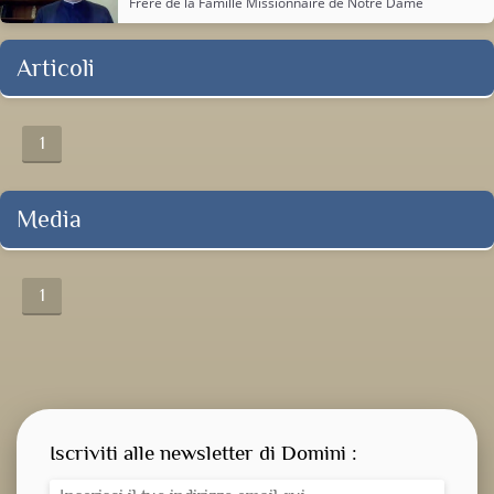
Frère de la
Famille Missionnaire de Notre Dame
Articoli
1
Media
1
Iscriviti alle newsletter di Domini :