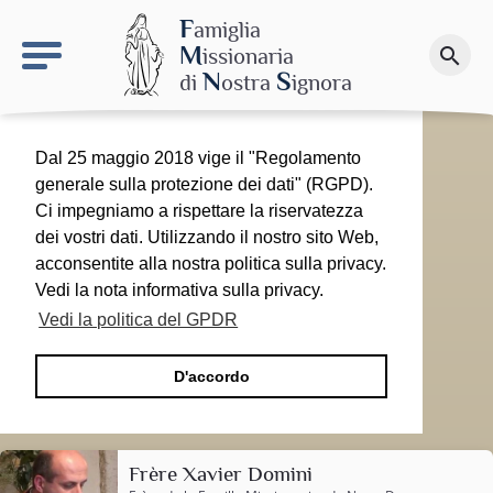
keyboard_arrow_right
Il sito MdN
F
amiglia
M
issionaria
search
Fai una donazione
N
S
di
ostra
ignora
Dal 25 maggio 2018 vige il "Regolamento
generale sulla protezione dei dati" (RGPD).
Ci impegniamo a rispettare la riservatezza
dei vostri dati. Utilizzando il nostro sito Web,
acconsentite alla nostra politica sulla privacy.
Vedi la nota informativa sulla privacy.
Vedi la politica del GPDR
D'accordo
Frère Xavier Domini