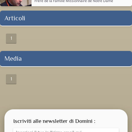
Frère de la
Famille Missionnaire de Notre Dame
Articoli
1
Media
1
Iscriviti alle newsletter di Domini :