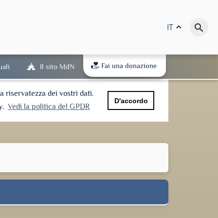
IT
keyboard_arrow_up
search
Fai una donazione
uali
Il sito MdN
riservatezza dei vostri dati.
D'accordo
y.
Vedi la politica del GPDR