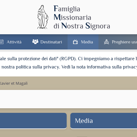
F
amiglia
M
issionaria
N
S
di
ostra
ignora
Attività
Destinatari
Media
Preghiere us
e sulla protezione dei dati" (RGPD). Ci impegniamo a rispettare la 
a nostra politica sulla privacy. Vedi la nota informativa sulla privac
Xavier et Magali
Media