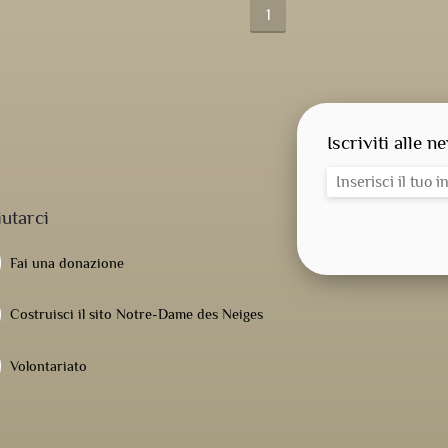
1
Iscriviti alle n
iutarci
Fai una donazione
Costruisci il sito Notre-Dame des Neiges
Volontariato