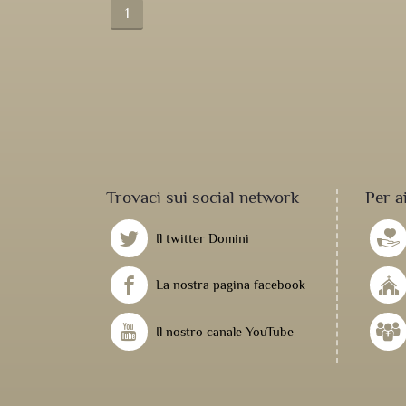
1
Trovaci sui social network
Per a
Il twitter Domini
La nostra pagina facebook
Il nostro canale YouTube