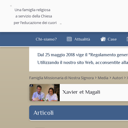
Una famiglia religiosa
a servizio della Chiesa
per l’educazione dei cuori
Chi-siamo?
Attualità
Case
Dal 25 maggio 2018 vige il "Regolamento general
Utilizzando il nostro sito Web, acconsentite all
Famiglia Missionaria di Nostra Signora
Media
Autori
keyboard_arrow_right
keyboard_arrow_right
keyboard_arrow_right
Xavier et Magali
Articoli