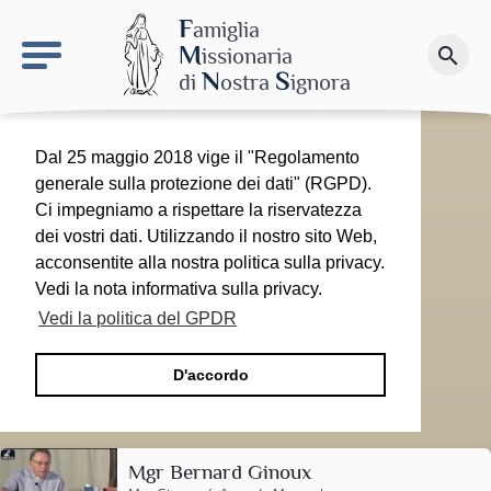
keyboard_arrow_right
Il sito MdN
F
amiglia
M
issionaria
search
Fai una donazione
N
S
di
ostra
ignora
Dal 25 maggio 2018 vige il "Regolamento
generale sulla protezione dei dati" (RGPD).
Ci impegniamo a rispettare la riservatezza
dei vostri dati. Utilizzando il nostro sito Web,
acconsentite alla nostra politica sulla privacy.
Vedi la nota informativa sulla privacy.
Vedi la politica del GPDR
D'accordo
Mgr Bernard Ginoux