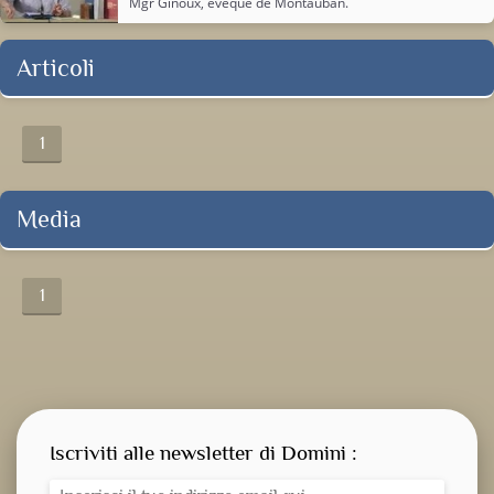
Mgr Ginoux, évêque de Montauban.
Articoli
1
Media
1
Iscriviti alle newsletter di Domini :