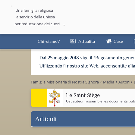
Una famiglia religiosa
a servizio della Chiesa
per l’educazione dei cuori
Chi-siamo?
Attualità
Case
Dal 25 maggio 2018 vige il "Regolamento general
Utilizzando il nostro sito Web, acconsentite all
Famiglia Missionaria di Nostra Signora
Media
Autori
keyboard_arrow_right
keyboard_arrow_right
keyboard_arrow_right
Le Saint Siège
Cet auteur rassemble les documents publi
Articoli