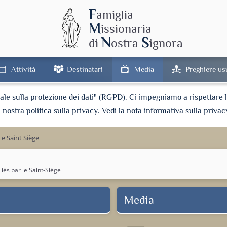
F
amiglia
M
issionaria
N
S
di
ostra
ignora
Attività
Destinatari
Media
Preghiere us
e sulla protezione dei dati" (RGPD). Ci impegniamo a rispettare la 
a nostra politica sulla privacy. Vedi la nota informativa sulla privac
Le Saint Siège
és par le Saint-Siège
Media