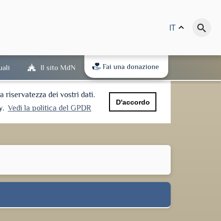
IT
keyboard_arrow_up
search
Fai una donazione
uali
Il sito MdN
riservatezza dei vostri dati.
D'accordo
y.
Vedi la politica del GPDR