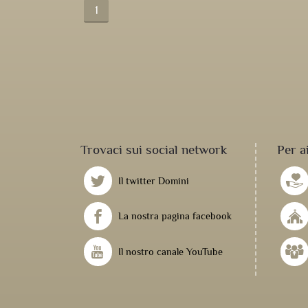
1
Trovaci sui social network
Per a
Il twitter Domini
La nostra pagina facebook
Il nostro canale YouTube