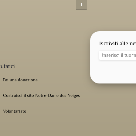
1
Iscriviti alle n
iutarci
Fai una donazione
Costruisci il sito Notre-Dame des Neiges
Volontariato