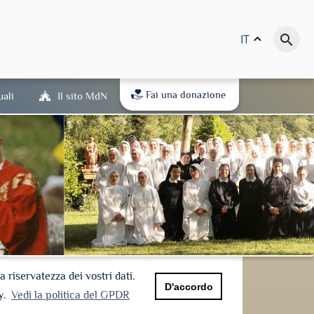
IT
keyboard_arrow_up
search
Fai una donazione
uali
Il sito MdN
riservatezza dei vostri dati.
D'accordo
y.
Vedi la politica del GPDR