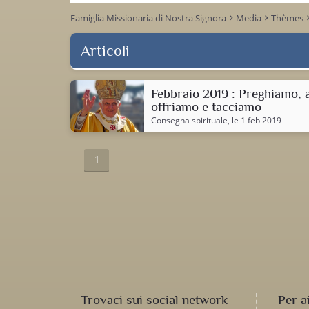
Famiglia Missionaria di Nostra Signora
Media
Thèmes
keyboard_arrow_right
keyboard_arrow_right
keyboard_ar
Articoli
Febbraio 2019 : Preghiamo, 
offriamo e tacciamo
Consegna spirituale
, le 1 feb 2019
1
Trovaci sui social network
Per a