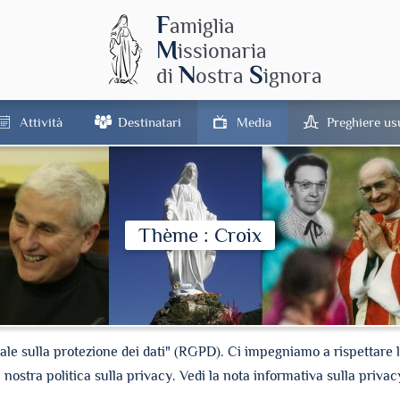
F
amiglia
M
issionaria
N
S
di
ostra
ignora
Attività
Destinatari
Media
Preghiere us
Thème : Croix
e sulla protezione dei dati" (RGPD). Ci impegniamo a rispettare la 
a nostra politica sulla privacy. Vedi la nota informativa sulla privac