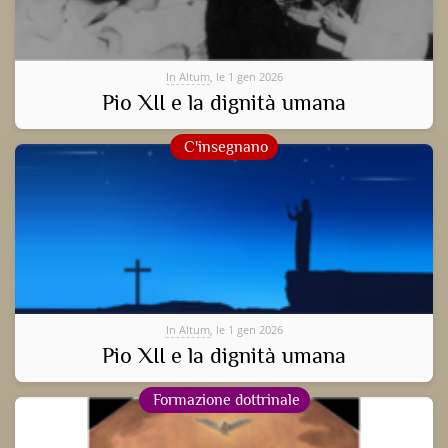
In Altum
, le 1 gen 2026
Pio XII e la dignità umana
C'insegnano
In Altum
, le 1 gen 2026
Pio XII e la dignità umana
Formazione dottrinale