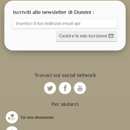
Iscriviti alle newsletter di Domini :
Gestire le mie iscrizioni
mail_outline
CONSEGNA SPIRITUALE
Trovaci sui social network
NOSTRE NOVITÀ
NOSTRE ATTIVITÀ
Per aiutarci
Fai una donazione
UFFICIO DIVINO