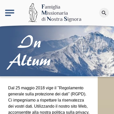
keyboard_arrow_right
Il sito MdN
F
amiglia
M
issionaria
search
Fai una donazione
N
S
di
ostra
ignora
In
Altum
Dal 25 maggio 2018 vige il "Regolamento
generale sulla protezione dei dati" (RGPD).
Ci impegniamo a rispettare la riservatezza
dei vostri dati. Utilizzando il nostro sito Web,
acconsentite alla nostra politica sulla privacy.