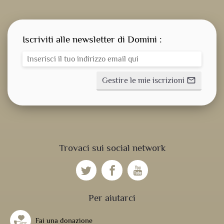
Iscriviti alle newsletter di Domini :
Gestire le mie iscrizioni
mail_outline
CONSEGNA SPIRITUALE
Trovaci sui social network
NOSTRE NOVITÀ
NOSTRE ATTIVITÀ
Per aiutarci
Fai una donazione
UFFICIO DIVINO