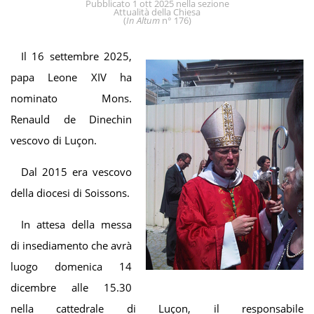
Pubblicato
1 ott 2025
nella sezione
Attualità della Chiesa
(
In Altum
n° 176
)
Il 16 settembre 2025,
papa Leone XIV ha
nominato Mons.
Renauld de Dinechin
vescovo di Luçon.
Dal 2015 era vescovo
della diocesi di Soissons.
In attesa della messa
di insediamento che avrà
luogo domenica 14
dicembre alle 15.30
nella cattedrale di Luçon, il responsabile