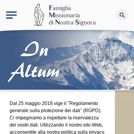
keyboard_arrow_right
Il sito MdN
F
amiglia
M
issionaria
search
Fai una donazione
N
S
di
ostra
ignora
In
Altum
Dal 25 maggio 2018 vige il "Regolamento
generale sulla protezione dei dati" (RGPD).
Ci impegniamo a rispettare la riservatezza
dei vostri dati. Utilizzando il nostro sito Web,
acconsentite alla nostra politica sulla privacy.