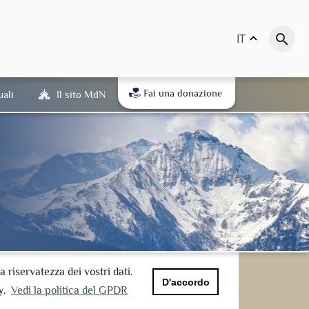
IT
keyboard_arrow_up
search
Fai una donazione
uali
Il sito MdN
riservatezza dei vostri dati.
D'accordo
y.
Vedi la politica del GPDR