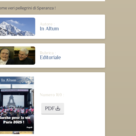
me veri pellegrini di Speranza !
Autore :
In Altum
Rubrica :
Editoriale
Numero 169 :
PDF
save_alt