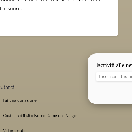
ti e suore.
Iscriviti alle n
iutarci
Fai una donazione
Costruisci il sito Notre-Dame des Neiges
Volontariato