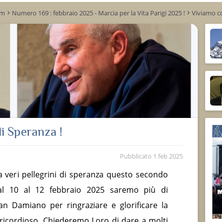
um
Numero 169 : febbraio 2025 - Marcia per la Vita Parigi 2025 !
Viviamo co
keyboard_arrow_right
keyboard_arrow_right
i Speranza !
Pubblicato
1 feb 2025
a veri pellegrini di speranza questo secondo
al 10 al 12 febbraio 2025 saremo più di
n Damiano per ringraziare e glorificare la
icordioso. Chiederemo Loro di dare a molti