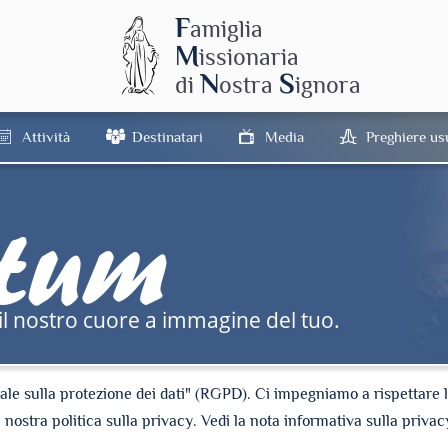
F
amiglia
M
issionaria
N
S
di
ostra
ignora
Attività
Destinatari
Media
Preghiere us
tum
l nostro cuore a immagine del tuo.
e sulla protezione dei dati" (RGPD). Ci impegniamo a rispettare la 
a nostra politica sulla privacy. Vedi la nota informativa sulla privac