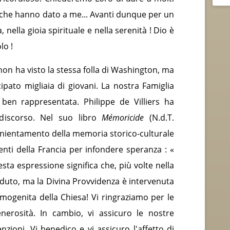
ne che hanno dato a me... Avanti dunque per un
 nella gioia spirituale e nella serenità ! Dio è
lo !
 non ha visto la stessa folla di Washington, ma
pato migliaia di giovani. La nostra Famiglia
ben rappresentata. Philippe de Villiers ha
 discorso. Nel suo libro
Mémoricide
(N.d.T.
’annientamento della memoria storico-culturale
enti della Francia per infondere speranza : «
sta espressione significa che, più volte nella
duto, ma la Divina Provvidenza è intervenuta
primogenita della Chiesa! Vi ringraziamo per le
nerosità. In cambio, vi assicuro le nostre
nzioni. Vi benedico e vi assicuro l'affetto di