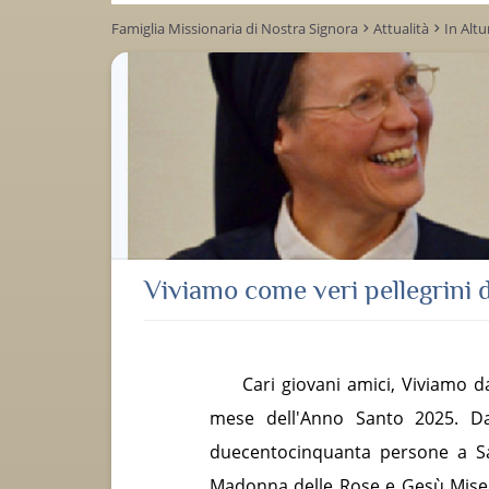
Famiglia Missionaria di Nostra Signora
Attualità
In Alt
keyboard_arrow_right
keyboard_arrow_right
Viviamo come veri pellegrini d
Cari giovani amici, Viviamo d
mese dell'Anno Santo 2025. D
duecentocinquanta persone a Sa
Madonna delle Rose e Gesù Miser