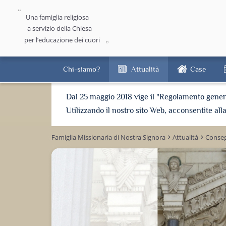
Una famiglia religiosa
a servizio della Chiesa
per l’educazione dei cuori
Chi-siamo?
Attualità
Case
Dal 25 maggio 2018 vige il "Regolamento general
Utilizzando il nostro sito Web, acconsentite all
Famiglia Missionaria di Nostra Signora
Attualità
Conseg
keyboard_arrow_right
keyboard_arrow_right