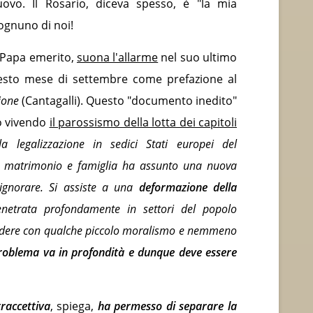
ovo. Il Rosario, diceva spesso, è "la mia
 ognuno di noi!
 Papa emerito,
suona l'allarme
nel suo ultimo
questo mese di settembre come prefazione al
ione
(Cantagalli). Questo "documento inedito"
mo vivendo
il parossismo della lotta dei capitoli
a legalizzazione in sedici Stati europei del
a matrimonio e famiglia ha assunto una nuova
ignorare. Si assiste a una
deformazione della
etrata profondamente in settori del popolo
pondere con qualche piccolo moralismo e nemmeno
roblema va in profondità e dunque deve essere
traccettiva
, spiega,
ha permesso di separare la