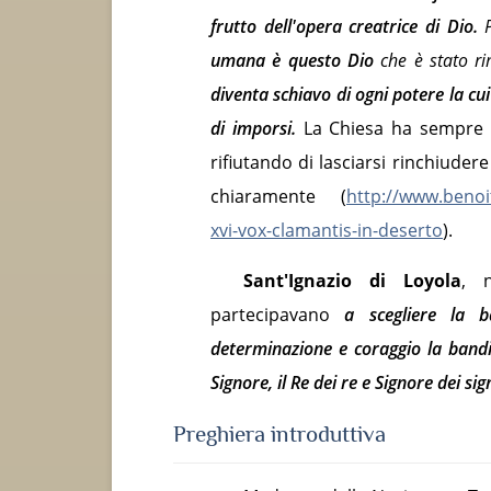
frutto dell'opera creatrice di Dio.
P
umana è questo Dio
che è stato r
diventa schiavo di ogni potere la cui
di imporsi.
La Chiesa ha sempre co
rifiutando di lasciarsi rinchiuder
chiaramente (
http://www.benoit
xvi-vox-clamantis-in-deserto
).
Sant'Ignazio di Loyola
, n
partecipavano
a scegliere la 
determinazione e coraggio la bandi
Signore, il Re dei re e Signore dei s
Preghiera introduttiva