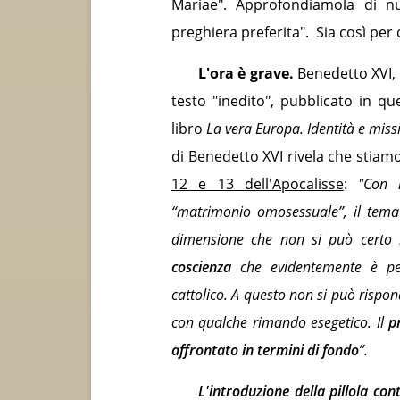
Mariae". Approfondiamola di nu
preghiera preferita". Sia così per
L'ora è grave.
Benedetto XVI,
testo "inedito", pubblicato in 
libro
La vera Europa. Identità e miss
di Benedetto XVI rivela che stia
12 e 13 dell'Apocalisse
:
"Con l
“matrimonio omosessuale”, il tem
dimensione che non si può certo 
coscienza
che evidentemente è pen
cattolico. A questo non si può ris
con qualche rimando esegetico. Il
p
affrontato in termini di fondo
”.
L'introduzione della pillola con