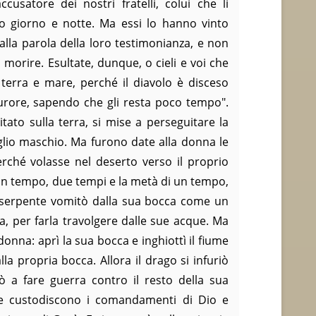
ccusatore dei nostri fratelli, colui che li
o giorno e notte. Ma essi lo hanno vinto
 alla parola della loro testimonianza, e non
 morire. Esultate, dunque, o cieli e voi che
, terra e mare, perché il diavolo è disceso
furore, sapendo che gli resta poco tempo".
tato sulla terra, si mise a perseguitare la
iglio maschio. Ma furono date alla donna le
erché volasse nel deserto verso il proprio
 un tempo, due tempi e la metà di un tempo,
il serpente vomitò dalla sua bocca come un
a, per farla travolgere dalle sue acque. Ma
donna: aprì la sua bocca e inghiottì il fiume
la propria bocca. Allora il drago si infuriò
 a fare guerra contro il resto della sua
he custodiscono i comandamenti di Dio e