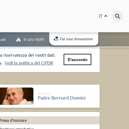
IT
keyboard_arrow_up
search
Fai una donazione
uali
Il sito MdN
riservatezza dei vostri dati.
D'accordo
y.
Vedi la politica del GPDR
Autore :
Padre Bernard Domini
 Prima d'iniziare
Preghiera introduttiva