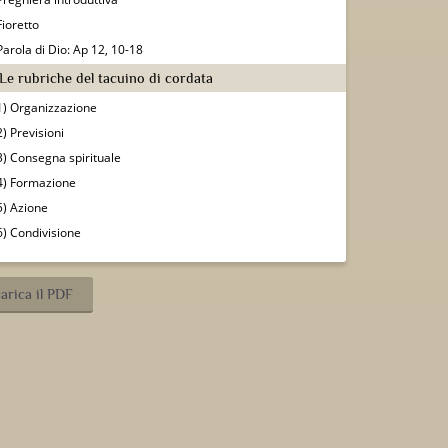
Fioretto
Parola di Dio: Ap 12, 10-18
) Le rubriche del tacuino di cordata
1) Organizzazione
2) Previsioni
3) Consegna spirituale
4) Formazione
5) Azione
6) Condivisione
arica il PDF