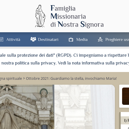
F
amiglia
M
issionaria
N
S
di
ostra
ignora
Attività
Destinatari
Media
Preghiere us
e sulla protezione dei dati" (RGPD). Ci impegniamo a rispettare la 
a nostra politica sulla privacy. Vedi la nota informativa sulla privac
na spirituale
Ottobre 2021: Guardiamo la stella, invochiamo Maria!
keyboard_arrow_right
I)