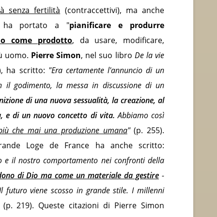
à senza fertilità
(contraccettivi), ma anche
 ha portato a "
pianificare e produrre
mo come prodotto
, da usare, modificare,
iù uomo.
Pierre Simon
, nel suo libro
De la vie
, ha scritto:
"Era certamente l'annuncio di un
 il godimento, la messa in discussione di un
nizione di una nuova sessualità, la creazione, al
 e di un nuovo concetto di vita.
Abbiamo così
è più che mai una produzione umana
"
(p. 255).
rande Loge de France ha anche scritto:
 e il nostro comportamento nei confronti della
ono di Dio ma come un materiale da gestire
-
l futuro viene scosso in grande stile. I millenni
(p. 219). Queste citazioni di Pierre Simon