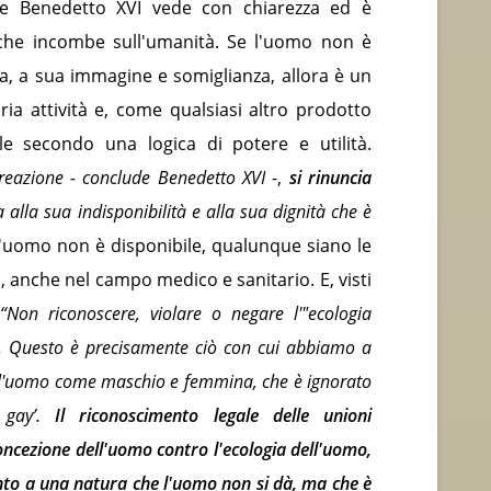
e Benedetto XVI vede con chiarezza ed è
 che incombe sull'umanità. Se l'uomo non è
, a sua immagine e somiglianza, allora è un
pria attività e, come qualsiasi altro prodotto
le secondo una logica di potere e utilità.
creazione - conclude Benedetto XVI
-,
si rinuncia
ia alla sua indisponibilità e alla sua dignità che è
L'uomo non è disponibile, qualunque siano le
a, anche nel campo medico e sanitario. E, visti
.
“Non riconoscere, violare o negare l'"ecologia
ne. Questo è precisamente ciò con cui abbiamo a
ell'uomo come maschio e femmina, che è ignorato
 gay’.
Il riconoscimento legale delle unioni
ncezione dell'uomo contro l'ecologia dell'uomo,
ento a una natura che l'uomo non si dà, ma che è