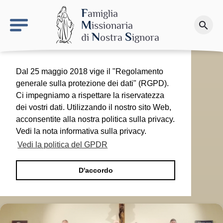
keyboard_arrow_right
Il sito MdN
F
amiglia
M
issionaria
search
Fai una donazione
N
S
di
ostra
ignora
Dal 25 maggio 2018 vige il "Regolamento
generale sulla protezione dei dati" (RGPD).
Ci impegniamo a rispettare la riservatezza
dei vostri dati. Utilizzando il nostro sito Web,
acconsentite alla nostra politica sulla privacy.
Vedi la nota informativa sulla privacy.
Vedi la politica del GPDR
D'accordo