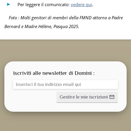
Per leggere il comunicato:
vedere qui
.
F
oto : Molti genitori di membri della FMND
at
torno a Padre
Bernard e M
ad
re Hélène, P
asqua
2025.
Iscriviti alle newsletter di Domini :
Gestire le mie iscrizioni
mail_outline
CONSEGNA SPIRITUALE